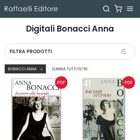
Digitali Bonacci Anna
Toggle
FILTRA PRODOTTI
navigati
BONACCI ANNA
ELIMINA TUTTI FILTRI
X
PDF
PDF