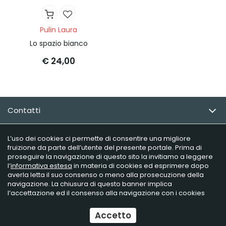
Pulin Laura
Lo spazio bianco
€ 24,00
Contatti
Email Newsletter
L’uso dei cookies ci permette di consentire una migliore
fruizione da parte dell’utente del presente portale. Prima di
proseguire la navigazione di questo sito la invitiamo a leggere
Info utili
l’
informativa estesa
in materia di cookies ed esprimere dopo
averla letta il suo consenso o meno alla prosecuzione della
navigazione. La chiusura di questo banner implica
l’accettazione ed il consenso alla navigazione con i cookies
Raffaelli Editore - P.iva 02181230406
Ecommerce
by Daisuke
Accetto