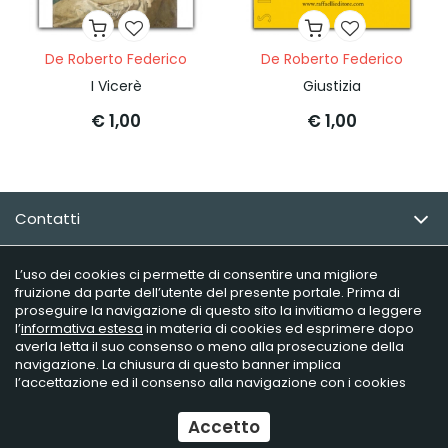
De Roberto Federico
De Roberto Federico
I Vicerè
Giustizia
€ 1,00
€ 1,00
Contatti
Email Newsletter
L’uso dei cookies ci permette di consentire una migliore
fruizione da parte dell’utente del presente portale. Prima di
proseguire la navigazione di questo sito la invitiamo a leggere
Info utili
l’
informativa estesa
in materia di cookies ed esprimere dopo
averla letta il suo consenso o meno alla prosecuzione della
navigazione. La chiusura di questo banner implica
l’accettazione ed il consenso alla navigazione con i cookies
Raffaelli Editore - P.iva 02181230406
Ecommerce
by Daisuke
Accetto