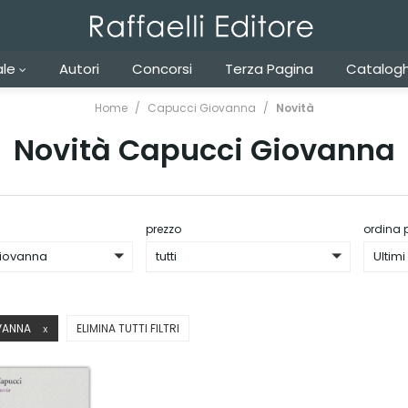
ale
Autori
Concorsi
Terza Pagina
Catalogh
Home
Capucci Giovanna
Novità
Novità Capucci Giovanna
prezzo
ordina 
iovanna
tutti
Ultimi 
VANNA
ELIMINA TUTTI FILTRI
X