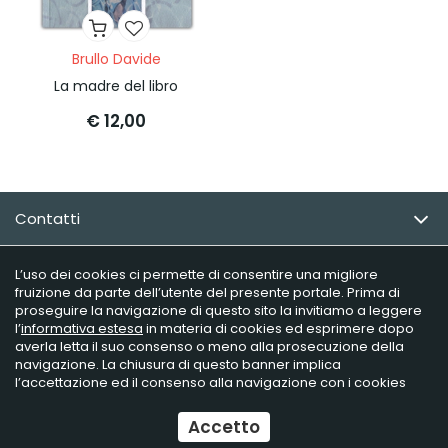
Brullo Davide
La madre del libro
€ 12,00
Contatti
Email Newsletter
L’uso dei cookies ci permette di consentire una migliore
fruizione da parte dell’utente del presente portale. Prima di
proseguire la navigazione di questo sito la invitiamo a leggere
Info utili
l’
informativa estesa
in materia di cookies ed esprimere dopo
averla letta il suo consenso o meno alla prosecuzione della
navigazione. La chiusura di questo banner implica
l’accettazione ed il consenso alla navigazione con i cookies
Raffaelli Editore - P.iva 02181230406
Ecommerce
by Daisuke
Accetto