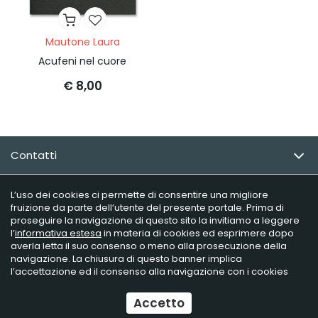
Mautone Laura
Acufeni nel cuore
€ 8,00
Contatti
Email Newsletter
L’uso dei cookies ci permette di consentire una migliore
fruizione da parte dell’utente del presente portale. Prima di
proseguire la navigazione di questo sito la invitiamo a leggere
Info utili
l’
informativa estesa
in materia di cookies ed esprimere dopo
averla letta il suo consenso o meno alla prosecuzione della
navigazione. La chiusura di questo banner implica
l’accettazione ed il consenso alla navigazione con i cookies
Raffaelli Editore - P.iva 02181230406
Ecommerce
by Daisuke
Accetto