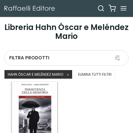
Libreria Hahn Óscar e Meléndez
Mario
Toggle
FILTRA PRODOTTI
navigati
HAHN ÓSCAR E MELÉNDEZ MARIO
ELIMINA TUTTI FILTRI
X