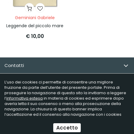
Geminiani Gabriele
Leggende del piccolo mare
€ 10,00
Contatti
Email Newsletter
L’uso dei cookies ci permette di consentire una migliore
fruizione da parte dell’utente del presente portale. Prima di
proseguire la navigazione di questo sito la invitiamo a leggere
Info utili
l’
informativa estesa
in materia di cookies ed esprimere dopo
averla letta il suo consenso o meno alla prosecuzione della
navigazione. La chiusura di questo banner implica
l’accettazione ed il consenso alla navigazione con i cookies
Raffaelli Editore - P.iva 02181230406
Ecommerce
by Daisuke
Accetto