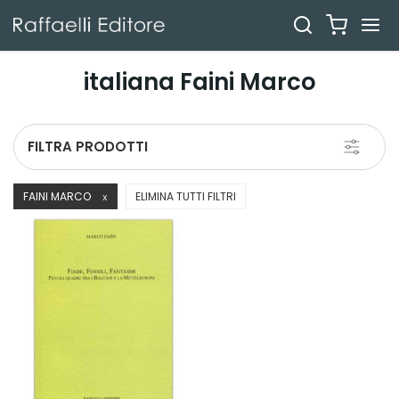
italiana Faini Marco
Toggle
FILTRA PRODOTTI
navigati
FAINI MARCO
ELIMINA TUTTI FILTRI
X