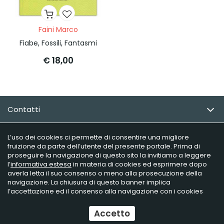
Faini Marco
Fiabe, Fossili, Fantasmi
€ 18,00
Contatti
Email Newsletter
L’uso dei cookies ci permette di consentire una migliore
fruizione da parte dell’utente del presente portale. Prima di
proseguire la navigazione di questo sito la invitiamo a leggere
Info utili
l’
informativa estesa
in materia di cookies ed esprimere dopo
averla letta il suo consenso o meno alla prosecuzione della
navigazione. La chiusura di questo banner implica
l’accettazione ed il consenso alla navigazione con i cookies
Raffaelli Editore - P.iva 02181230406
Ecommerce
by Daisuke
Accetto