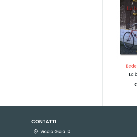
Bede
La b
€
CONTATTI
Vicolo Gioia 10