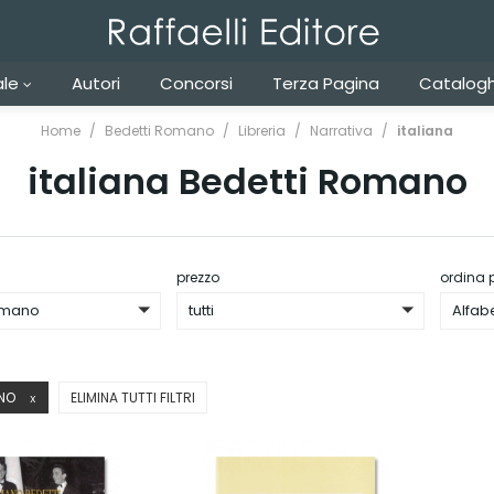
ale
Autori
Concorsi
Terza Pagina
Catalogh
Home
Bedetti Romano
Libreria
Narrativa
italiana
italiana Bedetti Romano
prezzo
ordina 
omano
tutti
Alfab
ANO
ELIMINA TUTTI FILTRI
X