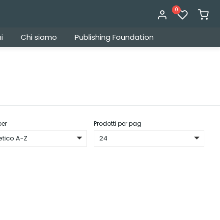
0
i
Chi siamo
Publishing Foundation
per
Prodotti per pag
etico A-Z
24