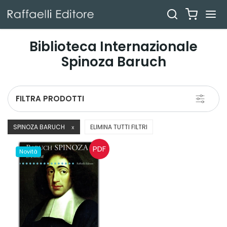
Biblioteca Internazionale
Spinoza Baruch
Toggle
FILTRA PRODOTTI
navigati
SPINOZA BARUCH
ELIMINA TUTTI FILTRI
X
PDF
Novità