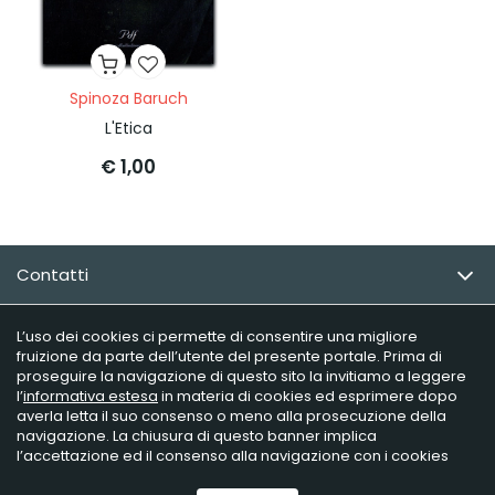
Spinoza Baruch
L'Etica
€ 1,00
Contatti
Email Newsletter
L’uso dei cookies ci permette di consentire una migliore
fruizione da parte dell’utente del presente portale. Prima di
proseguire la navigazione di questo sito la invitiamo a leggere
Info utili
l’
informativa estesa
in materia di cookies ed esprimere dopo
averla letta il suo consenso o meno alla prosecuzione della
navigazione. La chiusura di questo banner implica
l’accettazione ed il consenso alla navigazione con i cookies
Raffaelli Editore - P.iva 02181230406