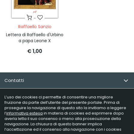
Raffaello Sanzio
Lettera di Raffaello d'Urbino
a papa Leone X
€ 1,00
Contatti
Email Newsletter
L’uso dei cookies ci permette di consentire una migliore
fruizione da parte dell’utente del presente portale. Prima di
proseguire la navigazione di questo sito la invitiamo a leggere
Info utili
l’
informativa estesa
in materia di cookies ed esprimere dopo
averla letta il suo consenso o meno alla prosecuzione della
navigazione. La chiusura di questo banner implica
l’accettazione ed il consenso alla navigazione con i cookies
Raffaelli Editore - P.iva 02181230406