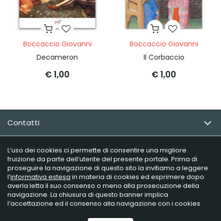
Boccaccio Giovanni
Boccaccio Giovanni
Decameron
Il Corbaccio
€ 1,00
€ 1,00
Contatti
Email Newsletter
L’uso dei cookies ci permette di consentire una migliore
fruizione da parte dell’utente del presente portale. Prima di
proseguire la navigazione di questo sito la invitiamo a leggere
Info utili
l’
informativa estesa
in materia di cookies ed esprimere dopo
averla letta il suo consenso o meno alla prosecuzione della
navigazione. La chiusura di questo banner implica
l’accettazione ed il consenso alla navigazione con i cookies
Raffaelli Editore - P.iva 02181230406