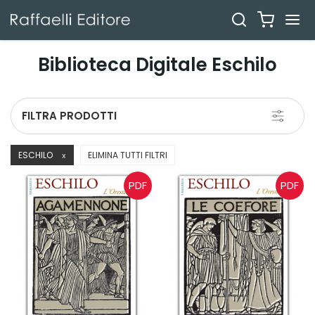
Biblioteca Digitale Eschilo
Toggle
FILTRA PRODOTTI
navigati
ESCHILO
ELIMINA TUTTI FILTRI
X
PDF
PDF