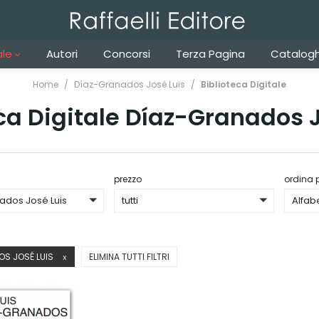
ale
Autori
Concorsi
Terza Pagina
Catalogh
Home
Díaz-Granados José Luis
Biblioteca Digitale
ca Digitale Díaz-Granados 
prezzo
ordina 
ados José Luis
tutti
Alfab
S JOSÉ LUIS
ELIMINA TUTTI FILTRI
X